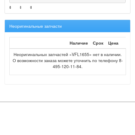
Неоригинальные запчасти
Наличие
Срок
Цена
Неоригинальных запчастей «VFL1655» нет в наличии.
О возможности заказа можете уточнить по телефону 8-
495-120-11-84.
Copyright © OOO "Мир запчастей" 2016
Вся информация на сайте является объектом авторских прав и
принадлежит ООО "Мир запчастей"
Каталог
Спецпредложения
О компании
запчастей
Наши
Доставка/Возврат