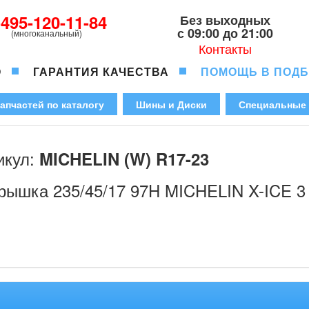
-495-120-11-84
Без выходных
с 09:00 до 21:00
(многоканальный)
Контакты
О
ГАРАНТИЯ КАЧЕСТВА
ПОМОЩЬ В ПОД
апчастей по каталогу
Шины и Диски
Специальные
икул:
MICHELIN (W) R17-23
рышка 235/45/17 97H MICHELIN X-ICE 3