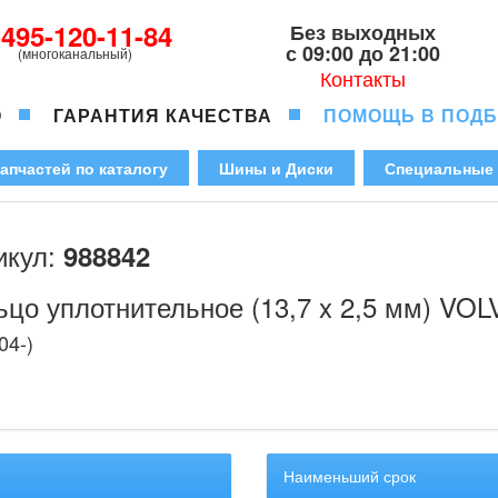
-495-120-11-84
Без выходных
с 09:00 до 21:00
(многоканальный)
Контакты
О
ГАРАНТИЯ КАЧЕСТВА
ПОМОЩЬ В ПОД
апчастей по каталогу
Шины и Диски
Специальные
икул:
988842
ьцо уплотнительное (13,7 x 2,5 мм) VO
04-)
Наименьший срок