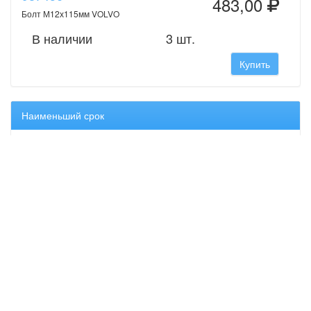
483,00
Болт М12х115мм VOLVO
В наличии
3 шт.
Купить
Наименьший срок
987456
483,00
Болт М12х115мм VOLVO
В наличии
3 шт.
Купить
Оригинальные запчасти Volvo