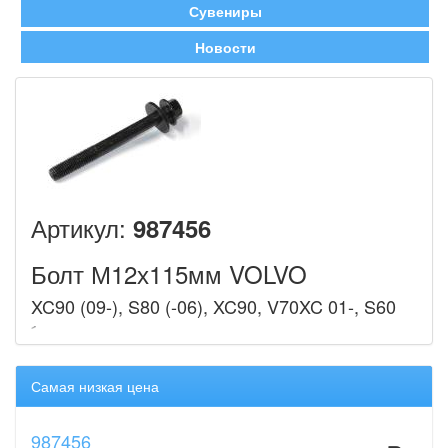
Сувениры
Новости
Артикул:
987456
Болт М12х115мм VOLVO
XC90 (09-), S80 (-06), XC90, V70XC 01-, S60
Самая низкая цена
987456