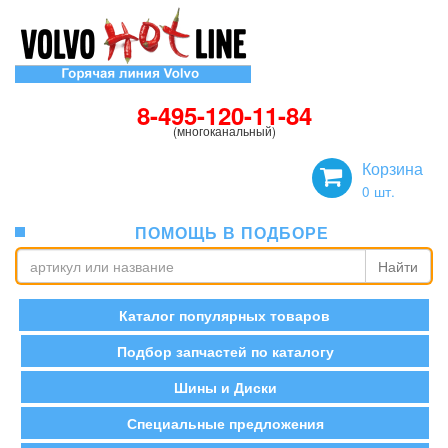
8-495-120-11-84
(многоканальный)
Корзина
0
шт.
ПОМОЩЬ В ПОДБОРЕ
Найти
Каталог популярных товаров
Подбор запчастей по каталогу
Шины и Диски
Специальные предложения