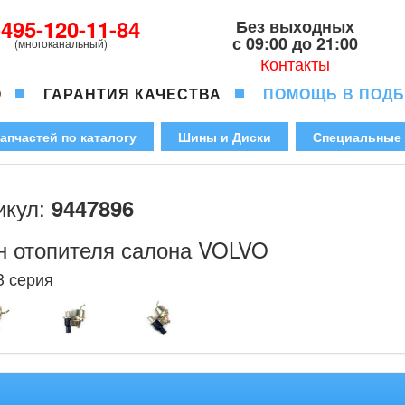
-495-120-11-84
Без выходных
с 09:00 до 21:00
(многоканальный)
Контакты
О
ГАРАНТИЯ КАЧЕСТВА
ПОМОЩЬ В ПОД
апчастей по каталогу
Шины и Диски
Специальные
икул:
9447896
н отопителя салона VOLVO
3 серия