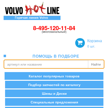
8-495-120-11-84
(многоканальный)
Корзина
0
шт.
ПОМОЩЬ В ПОДБОРЕ
Найти
Каталог популярных товаров
Подбор запчастей по каталогу
Шины и Диски
Специальные предложения