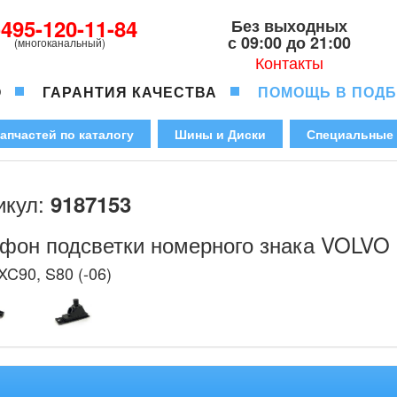
-495-120-11-84
Без выходных
с 09:00 до 21:00
(многоканальный)
Контакты
О
ГАРАНТИЯ КАЧЕСТВА
ПОМОЩЬ В ПОД
апчастей по каталогу
Шины и Диски
Специальные
икул:
9187153
фон подсветки номерного знака VOLVO
XC90, S80 (-06)