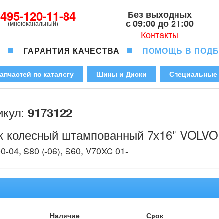
-495-120-11-84
Без выходных
с 09:00 до 21:00
(многоканальный)
Контакты
О
ГАРАНТИЯ КАЧЕСТВА
ПОМОЩЬ В ПОД
апчастей по каталогу
Шины и Диски
Специальные
икул:
9173122
к колесный штампованный 7х16" VOLVO
0-04, S80 (-06), S60, V70XC 01-
Наличие
Срок