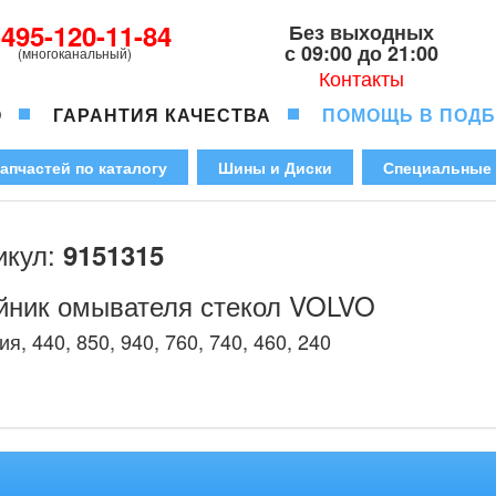
-495-120-11-84
Без выходных
с 09:00 до 21:00
(многоканальный)
Контакты
О
ГАРАНТИЯ КАЧЕСТВА
ПОМОЩЬ В ПОД
апчастей по каталогу
Шины и Диски
Специальные
икул:
9151315
йник омывателя стекол VOLVO
ия, 440, 850, 940, 760, 740, 460, 240