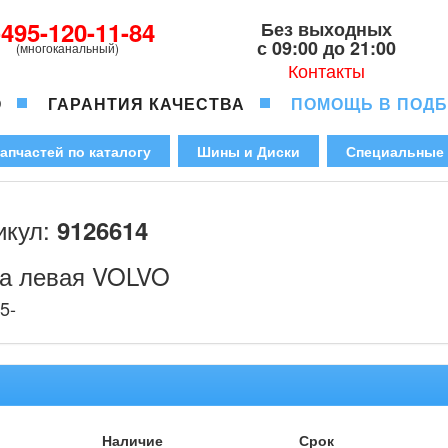
-495-120-11-84
Без выходных
с 09:00 до 21:00
(многоканальный)
Контакты
О
ГАРАНТИЯ КАЧЕСТВА
ПОМОЩЬ В ПОД
апчастей по каталогу
Шины и Диски
Специальные
икул:
9126614
а левая VOLVO
5-
Наличие
Срок