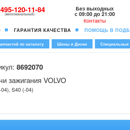
-495-120-11-84
Без выходных
с 09:00 до 21:00
(многоканальный)
Контакты
О
ГАРАНТИЯ КАЧЕСТВА
ПОМОЩЬ В ПОД
апчастей по каталогу
Шины и Диски
Специальные
икул:
8692070
чи зажигания VOLVO
-04), S40 (-04)