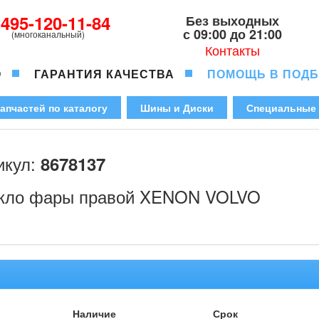
-495-120-11-84
Без выходных
с 09:00 до 21:00
(многоканальный)
Контакты
О
ГАРАНТИЯ КАЧЕСТВА
ПОМОЩЬ В ПОД
апчастей по каталогу
Шины и Диски
Специальные
икул:
8678137
кло фары правой XENON VOLVO
Наличие
Срок