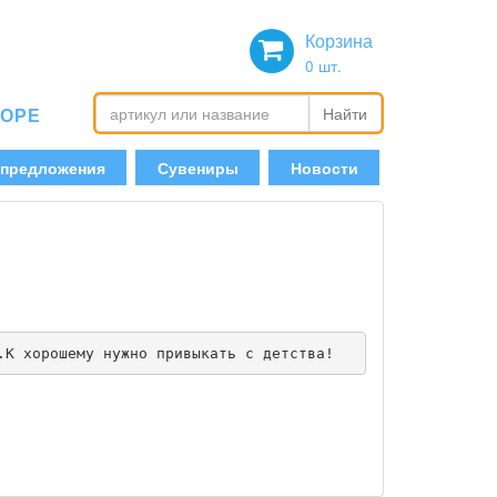
Корзина
0
шт.
БОРЕ
Найти
 предложения
Сувениры
Новости
.К хорошему нужно привыкать с детства!