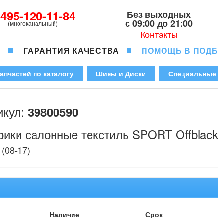
-495-120-11-84
Без выходных
с 09:00 до 21:00
(многоканальный)
Контакты
О
ГАРАНТИЯ КАЧЕСТВА
ПОМОЩЬ В ПОД
апчастей по каталогу
Шины и Диски
Специальные
икул:
39800590
рики салонные текстиль SPORT Offblac
(08-17)
Наличие
Срок