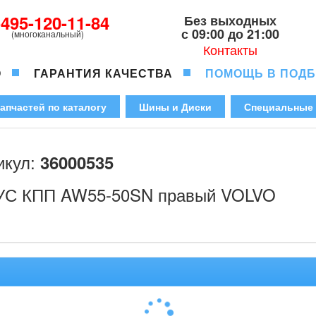
-495-120-11-84
Без выходных
с 09:00 до 21:00
(многоканальный)
Контакты
О
ГАРАНТИЯ КАЧЕСТВА
ПОМОЩЬ В ПОД
апчастей по каталогу
Шины и Диски
Специальные
икул:
36000535
С КПП AW55-50SN правый VOLVO