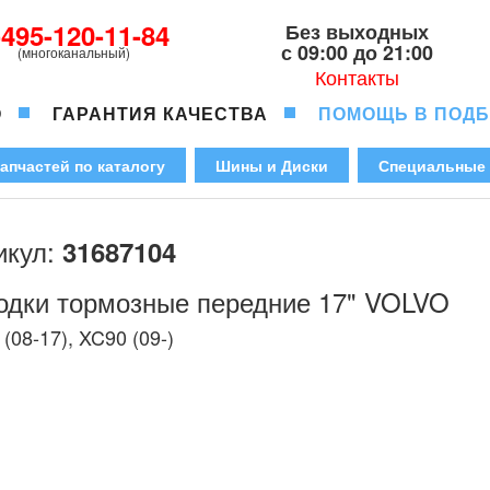
-495-120-11-84
Без выходных
с 09:00 до 21:00
(многоканальный)
Контакты
О
ГАРАНТИЯ КАЧЕСТВА
ПОМОЩЬ В ПОД
апчастей по каталогу
Шины и Диски
Специальные
икул:
31687104
одки тормозные передние 17" VOLVO
(08-17), XC90 (09-)