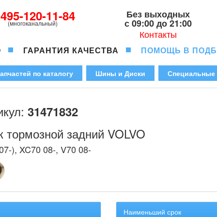
-495-120-11-84
Без выходных
с 09:00 до 21:00
(многоканальный)
Контакты
О
ГАРАНТИЯ КАЧЕСТВА
ПОМОЩЬ В ПОД
апчастей по каталогу
Шины и Диски
Специальные
икул:
31471832
к тормозной задний VOLVO
07-), XC70 08-, V70 08-
Наименьший срок