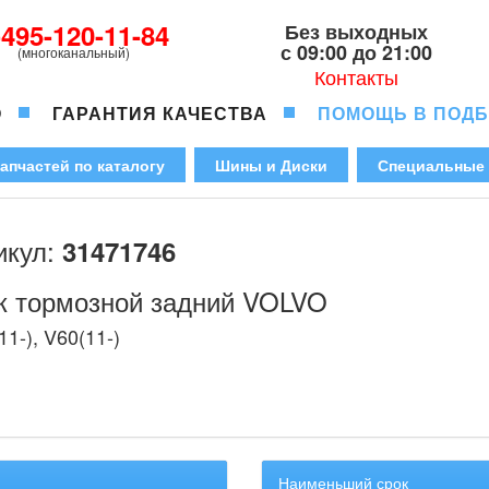
-495-120-11-84
Без выходных
с 09:00 до 21:00
(многоканальный)
Контакты
О
ГАРАНТИЯ КАЧЕСТВА
ПОМОЩЬ В ПОД
апчастей по каталогу
Шины и Диски
Специальные
икул:
31471746
к тормозной задний VOLVO
11-), V60(11-)
Наименьший срок