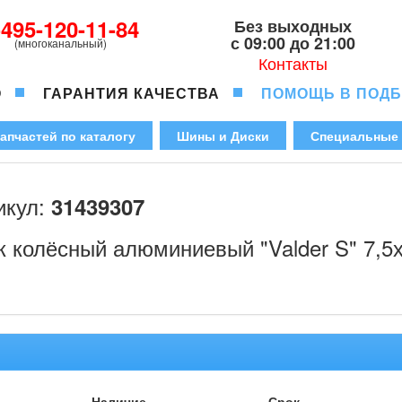
-495-120-11-84
Без выходных
с 09:00 до 21:00
(многоканальный)
Контакты
О
ГАРАНТИЯ КАЧЕСТВА
ПОМОЩЬ В ПОД
апчастей по каталогу
Шины и Диски
Специальные
икул:
31439307
к колёсный алюминиевый "Valder S" 7,
Наличие
Срок