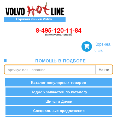
8-495-120-11-84
(многоканальный)
Корзина
0
шт.
ПОМОЩЬ В ПОДБОРЕ
Найти
Каталог популярных товаров
Подбор запчастей по каталогу
Шины и Диски
Специальные предложения