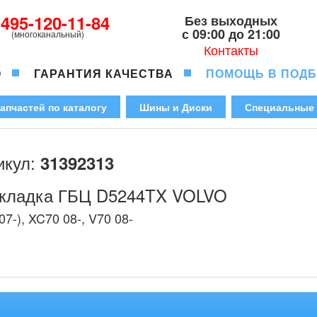
-495-120-11-84
Без выходных
с 09:00 до 21:00
(многоканальный)
Контакты
О
ГАРАНТИЯ КАЧЕСТВА
ПОМОЩЬ В ПОД
апчастей по каталогу
Шины и Диски
Специальные
икул:
31392313
кладка ГБЦ D5244TX VOLVO
07-), XC70 08-, V70 08-