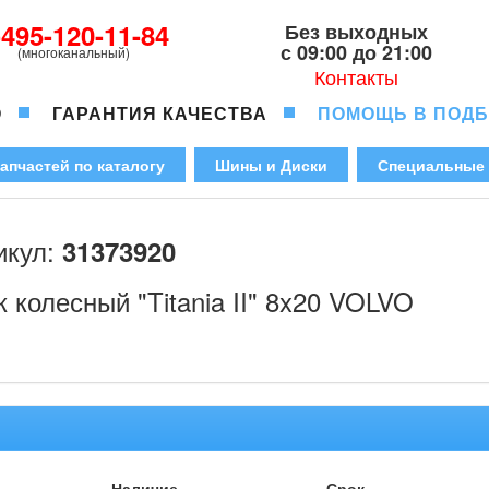
-495-120-11-84
Без выходных
с 09:00 до 21:00
(многоканальный)
Контакты
О
ГАРАНТИЯ КАЧЕСТВА
ПОМОЩЬ В ПОД
апчастей по каталогу
Шины и Диски
Специальные
икул:
31373920
к колесный "Titania II" 8x20 VOLVO
Наличие
Срок