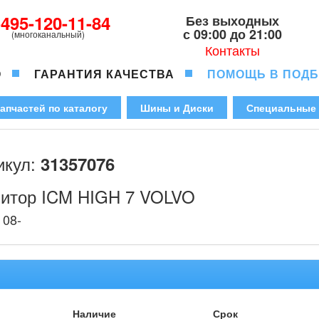
-495-120-11-84
Без выходных
с 09:00 до 21:00
(многоканальный)
Контакты
О
ГАРАНТИЯ КАЧЕСТВА
ПОМОЩЬ В ПОД
апчастей по каталогу
Шины и Диски
Специальные
икул:
31357076
итор ICM HIGH 7 VOLVO
 08-
Наличие
Срок