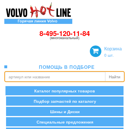
8-495-120-11-84
(многоканальный)
Корзина
0
шт.
ПОМОЩЬ В ПОДБОРЕ
Найти
Каталог популярных товаров
Подбор запчастей по каталогу
Шины и Диски
Специальные предложения