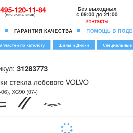
-495-120-11-84
Без выходных
с 09:00 до 21:00
(многоканальный)
Контакты
О
ГАРАНТИЯ КАЧЕСТВА
ПОМОЩЬ В ПОД
апчастей по каталогу
Шины и Диски
Специальные
икул:
31283773
ки стекла лобового VOLVO
-06), XC90 (07-)