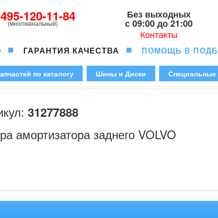
-495-120-11-84
Без выходных
с 09:00 до 21:00
(многоканальный)
Контакты
О
ГАРАНТИЯ КАЧЕСТВА
ПОМОЩЬ В ПОД
апчастей по каталогу
Шины и Диски
Специальные
икул:
31277888
ра амортизатора заднего VOLVO