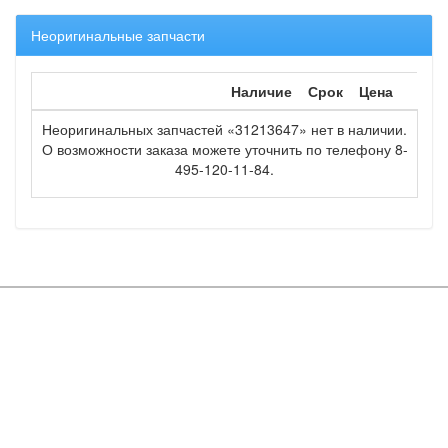
Неоригинальные запчасти
Наличие
Срок
Цена
Неоригинальных запчастей «31213647» нет в наличии.
О возможности заказа можете уточнить по телефону 8-
495-120-11-84.
Copyright © OOO "Мир запчастей" 2016
Вся информация на сайте является объектом авторских прав и
принадлежит ООО "Мир запчастей"
Каталог
Спецпредложения
О компании
запчастей
Наши
Доставка/Возврат
Каталог ТО
сертификаты
Оплата
Моторные масла
Top100