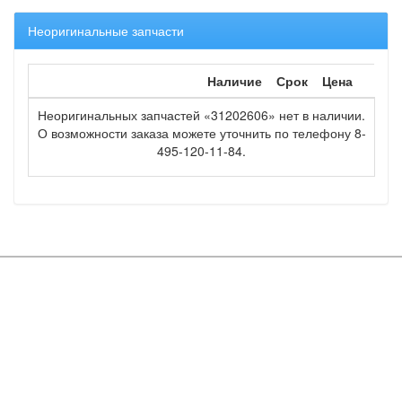
Неоригинальные запчасти
Наличие
Срок
Цена
Неоригинальных запчастей «31202606» нет в наличии.
О возможности заказа можете уточнить по телефону 8-
495-120-11-84.
Copyright © OOO "Мир запчастей" 2016
Вся информация на сайте является объектом авторских прав и
принадлежит ООО "Мир запчастей"
Каталог
Спецпредложения
О компании
запчастей
Наши
Доставка/Возврат
Каталог ТО
сертификаты
Оплата
Моторные масла
Top100