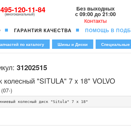
-495-120-11-84
Без выходных
с 09:00 до 21:00
(многоканальный)
Контакты
О
ГАРАНТИЯ КАЧЕСТВА
ПОМОЩЬ В ПОД
апчастей по каталогу
Шины и Диски
Специальные
икул:
31202515
к колесный "SITULA" 7 x 18" VOLVO
(07-)
иниевый колесный диск "Situla" 7 x 18"