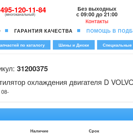
-495-120-11-84
Без выходных
с 09:00 до 21:00
(многоканальный)
Контакты
О
ГАРАНТИЯ КАЧЕСТВА
ПОМОЩЬ В ПОД
апчастей по каталогу
Шины и Диски
Специальные
икул:
31200375
тилятор охлаждения двигателя D VOLV
 08-
Наличие
Срок