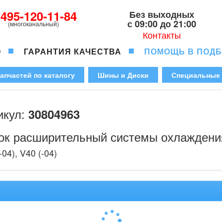
-495-120-11-84
Без выходных
с 09:00 до 21:00
(многоканальный)
Контакты
О
ГАРАНТИЯ КАЧЕСТВА
ПОМОЩЬ В ПОД
апчастей по каталогу
Шины и Диски
Специальные
икул:
30804963
ок расширительный системы охлажден
-04), V40 (-04)