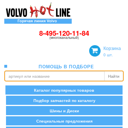
8-495-120-11-84
(многоканальный)
Корзина
0
шт.
ПОМОЩЬ В ПОДБОРЕ
Найти
Каталог популярных товаров
Подбор запчастей по каталогу
Шины и Диски
Специальные предложения