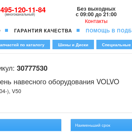
-495-120-11-84
Без выходных
с 09:00 до 21:00
(многоканальный)
Контакты
О
ГАРАНТИЯ КАЧЕСТВА
ПОМОЩЬ В ПОД
апчастей по каталогу
Шины и Диски
Специальные
икул:
30777530
ень навесного оборудования VOLVO
04-), V50
Наименьший срок