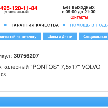
-495-120-11-84
Без выходных
с 09:00 до 21:00
(многоканальный)
Контакты
О
ГАРАНТИЯ КАЧЕСТВА
ПОМОЩЬ В ПОД
апчастей по каталогу
Шины и Диски
Специальные
икул:
30756207
к колесный "PONTOS" 7,5х17" VOLVO
 08-