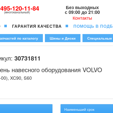
-495-120-11-84
Без выходных
с 09:00 до 21:00
(многоканальный)
Контакты
О
ГАРАНТИЯ КАЧЕСТВА
ПОМОЩЬ В ПОД
апчастей по каталогу
Шины и Диски
Специальные
икул:
30731811
ень навесного оборудования VOLVO
-00), XC90, S60
Наименьший срок