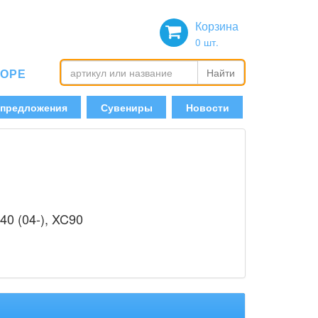
Корзина
0
шт.
БОРЕ
Найти
 предложения
Сувениры
Новости
S40 (04-), XC90