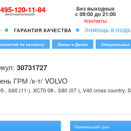
-495-120-11-84
Без выходных
с 09:00 до 21:00
(многоканальный)
Контакты
О
ГАРАНТИЯ КАЧЕСТВА
ПОМОЩЬ В ПОД
апчастей по каталогу
Шины и Диски
Специальные
икул:
30731727
ень ГРМ /к-т/ VOLVO
5-, S60 (11-), XC70 08-, S80 (07-), V40 cross country, 
Наименьший срок