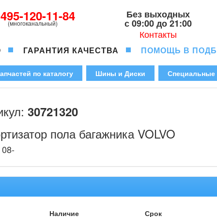
-495-120-11-84
Без выходных
с 09:00 до 21:00
(многоканальный)
Контакты
О
ГАРАНТИЯ КАЧЕСТВА
ПОМОЩЬ В ПОД
апчастей по каталогу
Шины и Диски
Специальные
икул:
30721320
ртизатор пола багажника VOLVO
 08-
Наличие
Срок