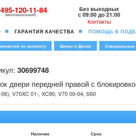
-495-120-11-84
Без выходных
с 09:00 до 21:00
(многоканальный)
Контакты
О
ГАРАНТИЯ КАЧЕСТВА
ПОМОЩЬ В ПОД
апчастей по каталогу
Шины и Диски
Специальные
икул:
30699748
ок двери передней правой с блокировк
-06), V70XC 01-, XC90, V70 00-04, S60
Наличие
Срок