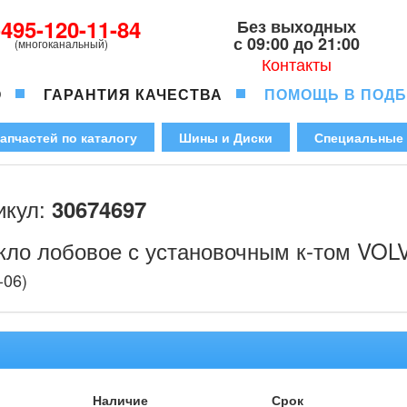
-495-120-11-84
Без выходных
с 09:00 до 21:00
(многоканальный)
Контакты
О
ГАРАНТИЯ КАЧЕСТВА
ПОМОЩЬ В ПОД
апчастей по каталогу
Шины и Диски
Специальные
икул:
30674697
кло лобовое с установочным к-том VOL
-06)
Наличие
Срок