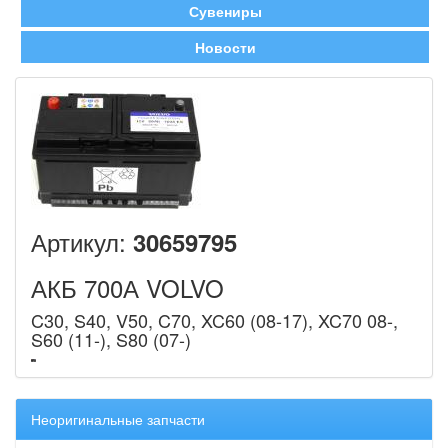
Сувениры
Новости
Артикул:
30659795
АКБ 700А VOLVO
C30, S40, V50, C70, XC60 (08-17), XC70 08-,
S60 (11-), S80 (07-)
Неоригинальные запчасти