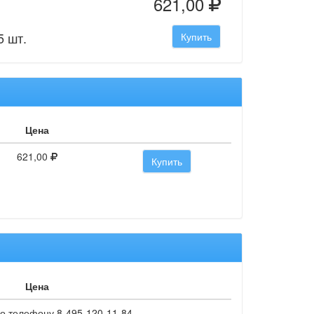
621,00
5 шт.
Купить
Цена
621,00
Купить
Цена
о телефону 8-495-120-11-84.