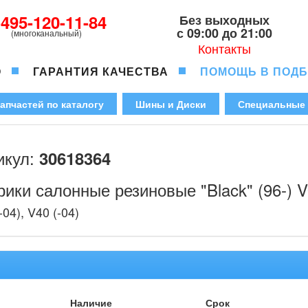
-495-120-11-84
Без выходных
с 09:00 до 21:00
(многоканальный)
Контакты
О
ГАРАНТИЯ КАЧЕСТВА
ПОМОЩЬ В ПОД
апчастей по каталогу
Шины и Диски
Специальные
икул:
30618364
рики салонные резиновые "Black" (96-)
-04), V40 (-04)
Наличие
Срок