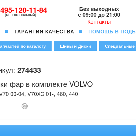
-495-120-11-84
Без выходных
с 09:00 до 21:00
(многоканальный)
Контакты
О
ГАРАНТИЯ КАЧЕСТВА
ПОМОЩЬ В ПОД
апчастей по каталогу
Шины и Диски
Специальные
икул:
274433
ки фар в комплекте VOLVO
V70 00-04, V70XC 01-, 460, 440