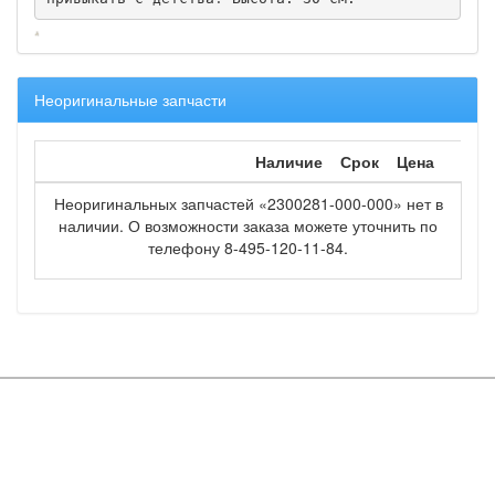
Неоригинальные запчасти
Наличие
Срок
Цена
Неоригинальных запчастей «2300281-000-000» нет в
наличии. О возможности заказа можете уточнить по
телефону 8-495-120-11-84.
Copyright © OOO "Мир запчастей" 2016
Вся информация на сайте является объектом авторских прав и
принадлежит ООО "Мир запчастей"
Каталог
Спецпредложения
О компании
запчастей
Наши
Доставка/Возврат