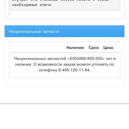
необходимые ключи
Неоригинальные запчасти
Наличие
Срок
Цена
Неоригинальных запчастей «2300268-800-000» нет в
наличии. О возможности заказа можете уточнить по
телефону 8-495-120-11-84.
Copyright © OOO "Мир запчастей" 2016
Вся информация на сайте является объектом авторских прав и
принадлежит ООО "Мир запчастей"
Каталог
Спецпредложения
О компании