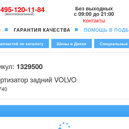
-495-120-11-84
Без выходных
с 09:00 до 21:00
(многоканальный)
Контакты
О
ГАРАНТИЯ КАЧЕСТВА
ПОМОЩЬ В ПОД
апчастей по каталогу
Шины и Диски
Специальные
икул:
1329500
ртизатор задний VOLVO
740