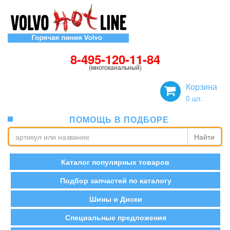
8-495-120-11-84
(многоканальный)
Корзина
0
шт.
ПОМОЩЬ В ПОДБОРЕ
Найти
Каталог популярных товаров
Подбор запчастей по каталогу
Шины и Диски
Специальные предложения