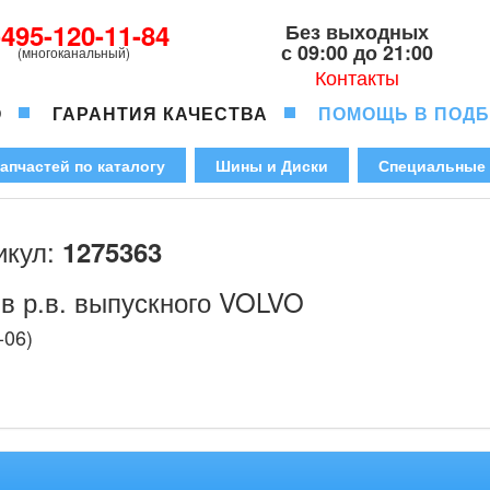
-495-120-11-84
Без выходных
с 09:00 до 21:00
(многоканальный)
Контакты
О
ГАРАНТИЯ КАЧЕСТВА
ПОМОЩЬ В ПОД
апчастей по каталогу
Шины и Диски
Специальные
икул:
1275363
в р.в. выпускного VOLVO
-06)