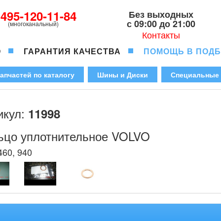
-495-120-11-84
Без выходных
с 09:00 до 21:00
(многоканальный)
Контакты
О
ГАРАНТИЯ КАЧЕСТВА
ПОМОЩЬ В ПОД
апчастей по каталогу
Шины и Диски
Специальные
икул:
11998
ьцо уплотнительное VOLVO
460, 940