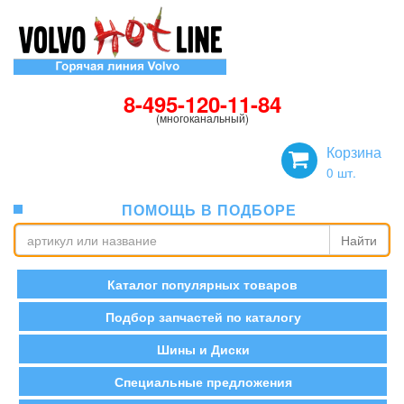
8-495-120-11-84
(многоканальный)
Корзина
0
шт.
ПОМОЩЬ В ПОДБОРЕ
Найти
Каталог популярных товаров
Подбор запчастей по каталогу
Шины и Диски
Специальные предложения